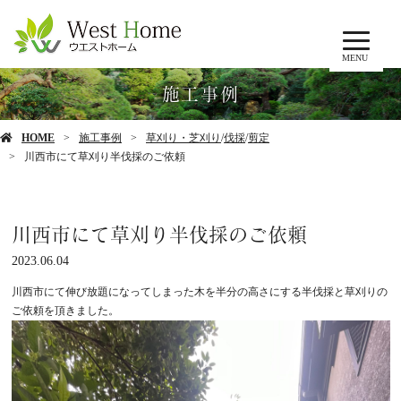
MENU
施工事例
HOME
施工事例
草刈り・芝刈り
/
伐採
/
剪定
川西市にて草刈り半伐採のご依頼
川西市にて草刈り半伐採のご依頼
2023.06.04
川西市にて伸び放題になってしまった木を半分の高さにする半伐採と草刈りの
ご依頼を頂きました。